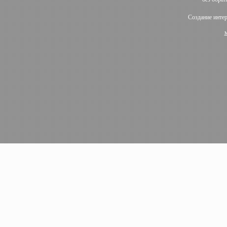
Создание инте
м