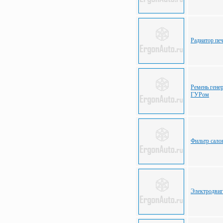
Радиатор пе
Ремень генер
ГУРом
Фильтр салон
Электродвиг