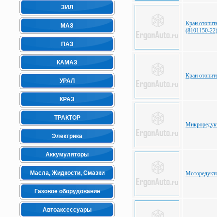
ЗИЛ
Кран отопит
МАЗ
(8101150-22
ПАЗ
КАМАЗ
Кран отопи
УРАЛ
КРАЗ
ТРАКТОР
Микроредукт
Электрика
Аккумуляторы
Масла, Жидкости, Смазки
Моторедукто
Газовое оборудование
Автоаксессуары