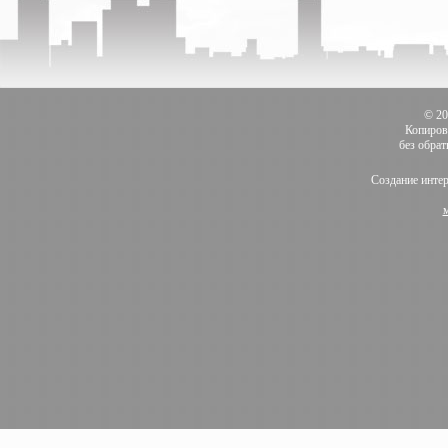
© 2
Копиров
без обра
Создание инте
м