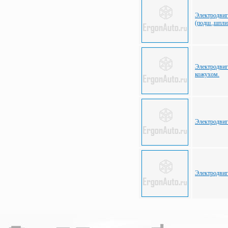
Электродвиг
(подш.,шпли
Электродвига
кожухом.
Электродвиг
Электродвиг