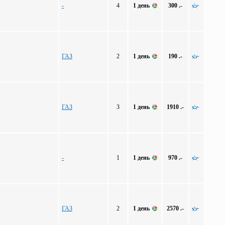
-
4
1 день
300 .-
ГАЗ
2
1 день
190 .-
ГАЗ
3
1 день
1910 .-
-
1
1 день
970 .-
ГАЗ
2
1 день
2570 .-