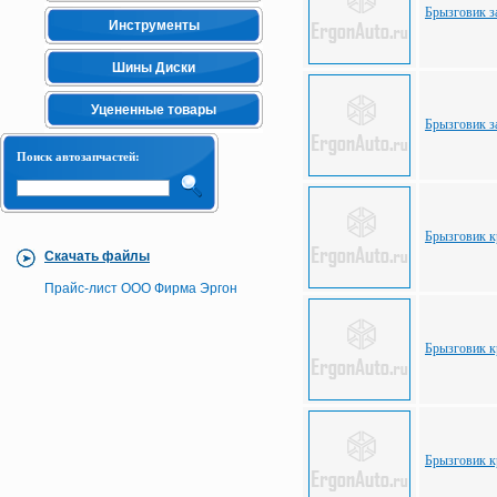
Брызговик з
Инструменты
Шины Диски
Уцененные товары
Брызговик з
Поиск автозапчастей:
Брызговик к
Скачать файлы
Прайс-лист ООО Фирма Эргон
Брызговик кр
Брызговик к