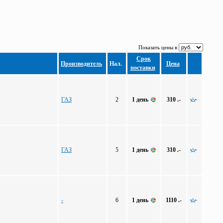
Показать цены в
Срок
Производитель
Нал.
Цена
поставки
ГАЗ
2
1 день
310 .-
ГАЗ
5
1 день
310 .-
-
6
1 день
1110 .-