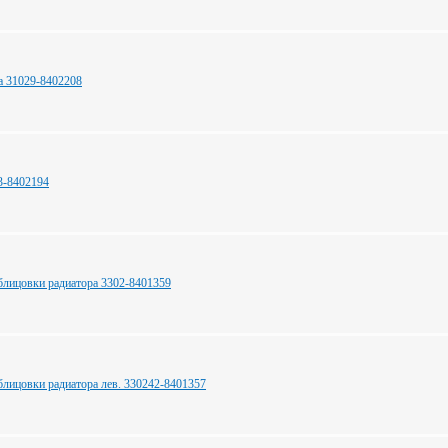
а 31029-8402208
3-8402194
блицовки радиатора 3302-8401359
блицовки радиатора лев. 330242-8401357