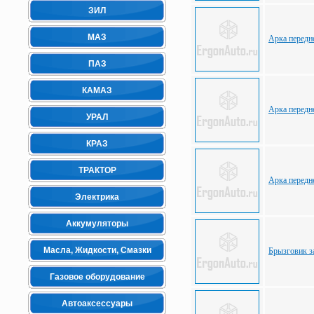
ЗИЛ
МАЗ
Арка передн
ПАЗ
КАМАЗ
Арка передн
УРАЛ
КРАЗ
ТРАКТОР
Арка передн
Электрика
Аккумуляторы
Масла, Жидкости, Смазки
Брызговик з
Газовое оборудование
Автоаксессуары