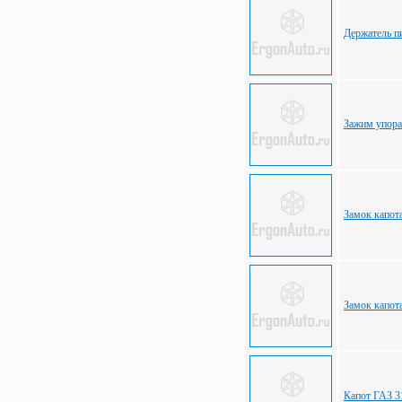
Держатель п
Зажим упора
Замок капот
Замок капот
Капот ГАЗ 3