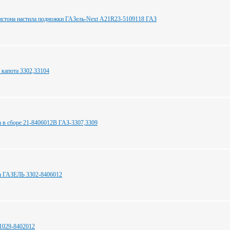
истона настила подножки ГАЗель-Next А21R23-5109118 ГАЗ
 капота 3302,33104
а в сборе 21-8406012В ГАЗ-3307,3309
а ГАЗЕЛЬ 3302-8406012
1029-8402012