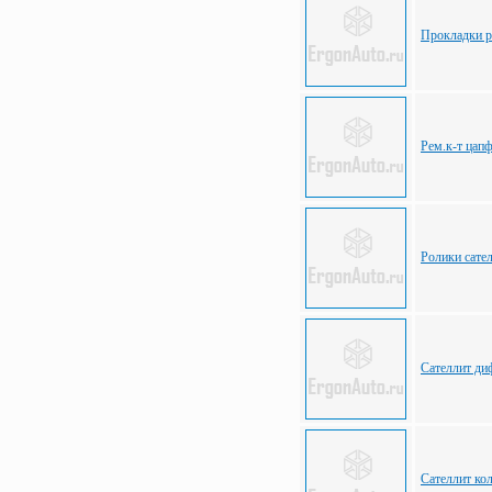
Прокладки р
Рем.к-т цап
Ролики сате
Сателлит ди
Сателлит ко