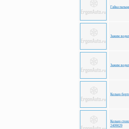
Гайка пальц
Зажим води
Зажим води
Кольцо борт
Кольцо стоп
2409029