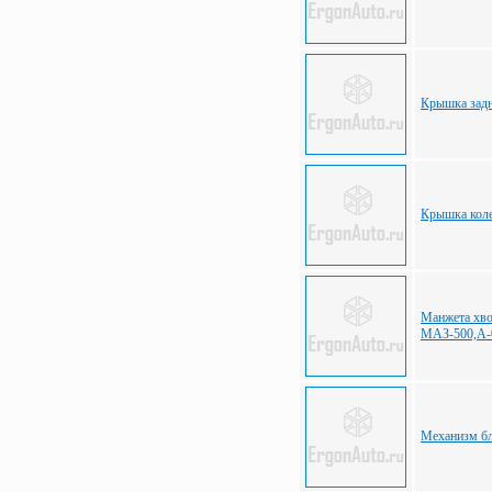
Крышка задн
Крышка коле
Манжета хво
МАЗ-500,А-
Механизм бл