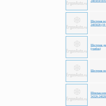
2405050 Н/
Шестерня ве
2405028 (19 
Шестерня д
(грибок)
Шестерня п
Шпилька кре
54326-24020