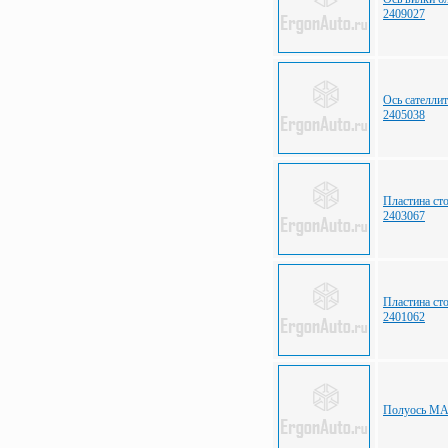
2409027
Ось сателли
2405038
Пластина ст
2403067
Пластина ст
2401062
Полуось МА