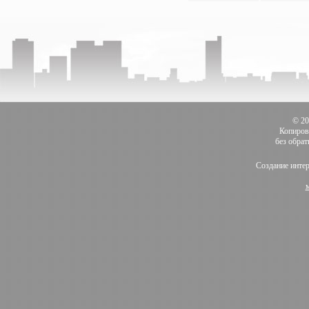
© 2
Копиров
без обра
Создание инте
м