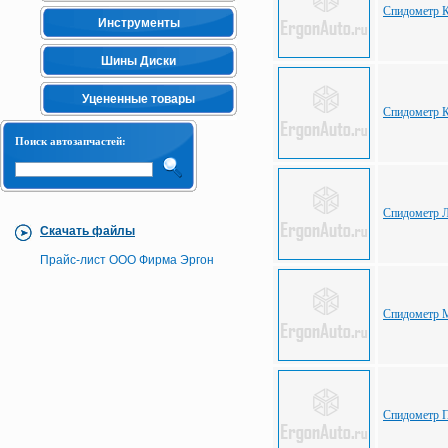
Спидометр К
Инструменты
Шины Диски
Уцененные товары
Спидометр 
Поиск автозапчастей:
Спидометр Л
Скачать файлы
Прайс-лист ООО Фирма Эргон
Спидометр 
Спидометр 