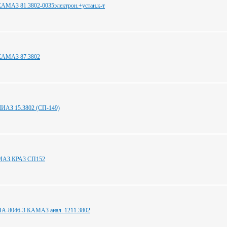
АМАЗ 81.3802-0035электрон.+устан.к-т
КАМАЗ 87.3802
ИАЗ 15.3802 (СП-149)
МАЗ,КРАЗ СП152
ПА-8046-3 КАМАЗ анал. 1211.3802