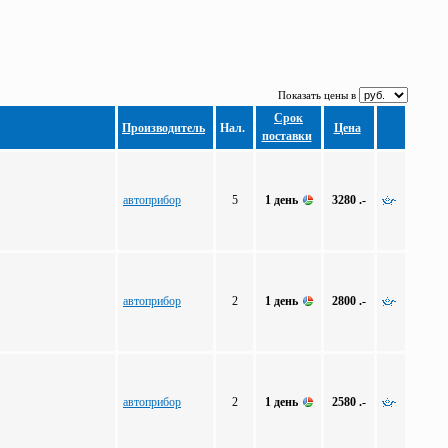
Показать цены в
Срок
Производитель
Нал.
Цена
поставки
автоприбор
5
1 день
3280 .-
автоприбор
2
1 день
2800 .-
автоприбор
2
1 день
2580 .-