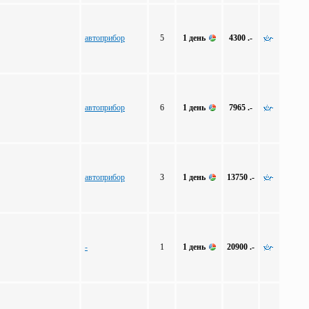
автоприбор
5
1 день
4300 .-
автоприбор
6
1 день
7965 .-
автоприбор
3
1 день
13750 .-
-
1
1 день
20900 .-