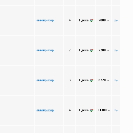
автоприбор
4
1 день
7800 .-
автоприбор
2
1 день
7200 .-
автоприбор
3
1 день
8220 .-
автоприбор
4
1 день
11300 .-