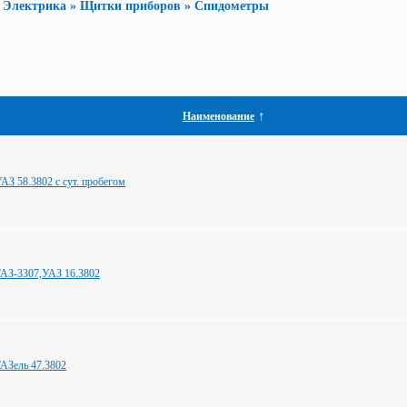
»
Электрика
»
Щитки приборов
»
Спидометры
↑
Наименование
АЗ 58.3802 с сут. пробегом
АЗ-3307,УАЗ 16.3802
АЗель 47.3802