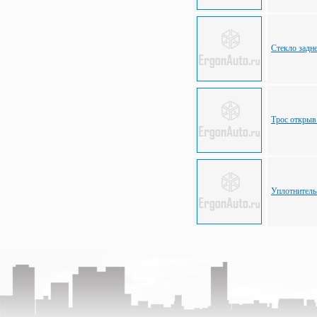
Стекло задн
Трос открыв
Уплотнитель