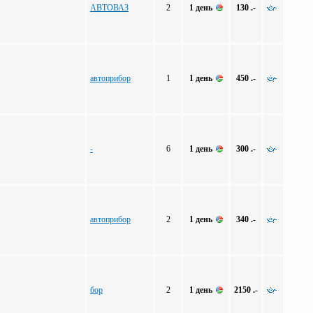
АВТОВАЗ
2
1 день
130 .-
автоприбор
1
1 день
450 .-
-
6
1 день
300 .-
автоприбор
2
1 день
340 .-
бор
2
1 день
2150 .-