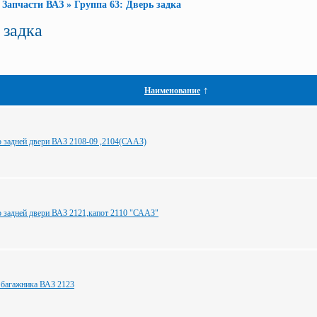
»
Запчасти ВАЗ
»
Группа 63: Дверь задка
 задка
↑
Наименование
 задней двери ВАЗ 2108-09 ,2104(СААЗ)
 задней двери ВАЗ 2121,капот 2110 "СААЗ"
 багажника ВАЗ 2123