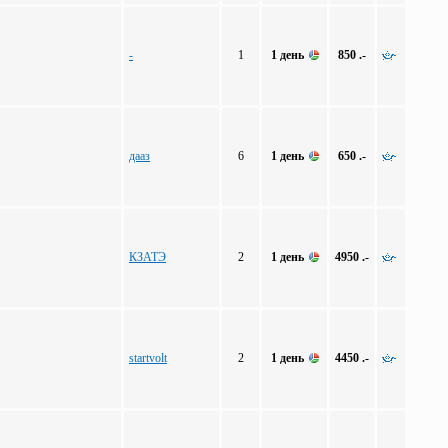
-
1
1 день
850 .-
дааз
6
1 день
650 .-
КЗАТЭ
2
1 день
4950 .-
startvolt
2
1 день
4450 .-