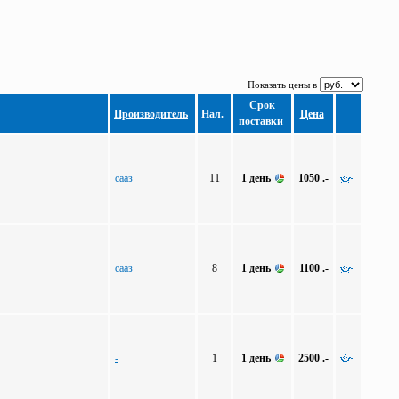
Показать цены в
Срок
Производитель
Нал.
Цена
поставки
сааз
11
1 день
1050 .-
сааз
8
1 день
1100 .-
-
1
1 день
2500 .-