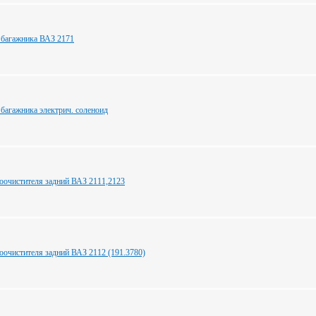
 багажника ВАЗ 2171
 багажника электрич. соленоид
оочистителя задний ВАЗ 2111,2123
оочистителя задний ВАЗ 2112 (191.3780)