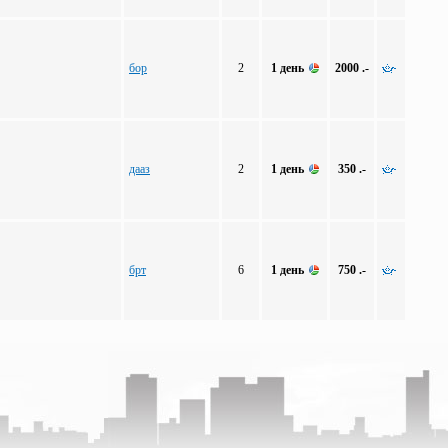
бор
2
1 день
2000 .-
дааз
2
1 день
350 .-
брт
6
1 день
750 .-