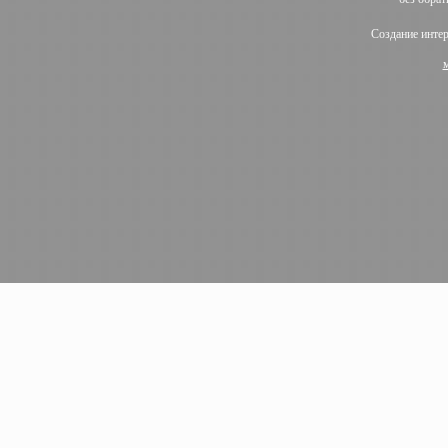
Создание инте
м