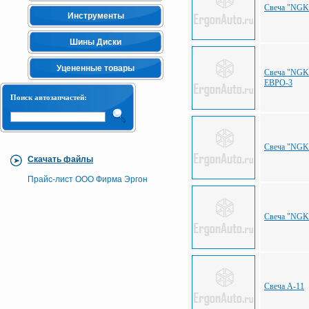
Свеча "NGK"
Инструменты
Шины Диски
Уцененные товары
Свеча "NGK"
ЕВРО-3
Поиск автозапчастей:
Свеча "NGK"
Скачать файлы
Прайс-лист ООО Фирма Эргон
Свеча "NGK"
Свеча А-11