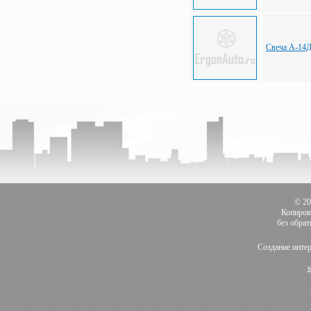
Свеча А-14
© 2
Копиров
без обра
Создание инте
м