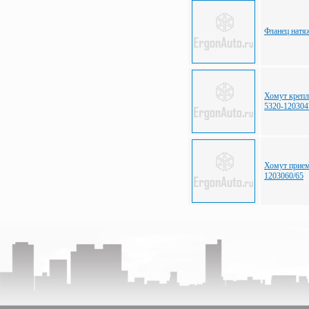
Фланец нат
Хомут крепл
5320-120304
Хомут прие
1203060/65