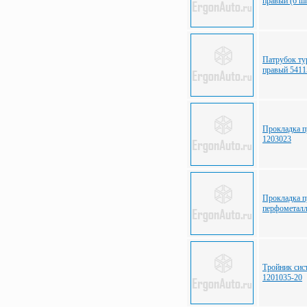
правый (6 ш
Патрубок т
правый 5411
Прокладка 
1203023
Прокладка 
перфометал
Тройник сис
1201035-20