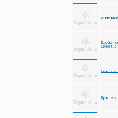
Колено глу
Коробка пер
1203035-10
Кронштейн 
Кронштейн 