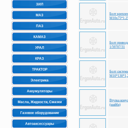
ЗИЛ
Болт крепле
МАЗ
М10х75*1.2
ПАЗ
КАМАЗ
Болт приво
1/59707/31
УРАЛ
КРАЗ
ТРАКТОР
Болт систе
М10*130*1,2
Электрика
Аккумуляторы
Втулка кону
Масла, Жидкости, Смазки
(шайба)
Газовое оборудование
Автоаксессуары