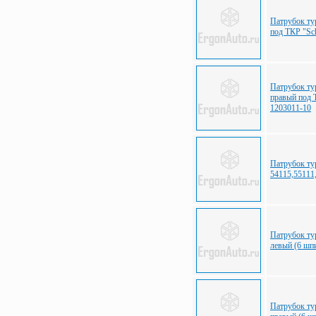
Патрубок т
под ТКР "Sc
Патрубок т
правый под Т
1203011-10
Патрубок т
54115,55111
Патрубок т
левый (6 шп
Патрубок т