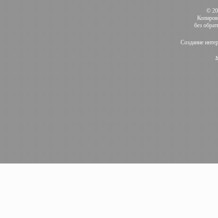
© 2
Копиров
без обра
Создание инте
м