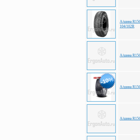
А/шина R15С 
104/102R
А/шина R15С
%
-10
А/шина R15С
А/шина R15С