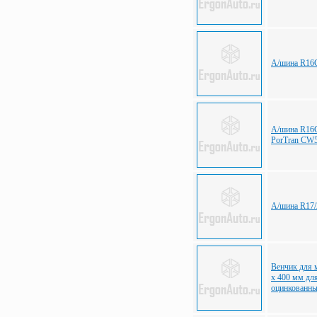
А/шина R16С
А/шина R16С
PorTran CW5
А/шина R17/2
Венчик для 
х 400 мм дл
оцинкованн