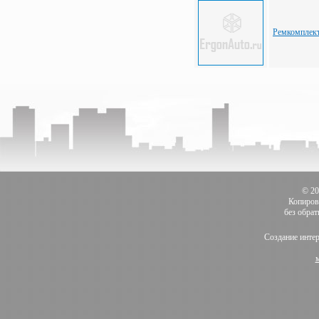
Ремкомплект
© 2
Копиров
без обра
Создание инте
м