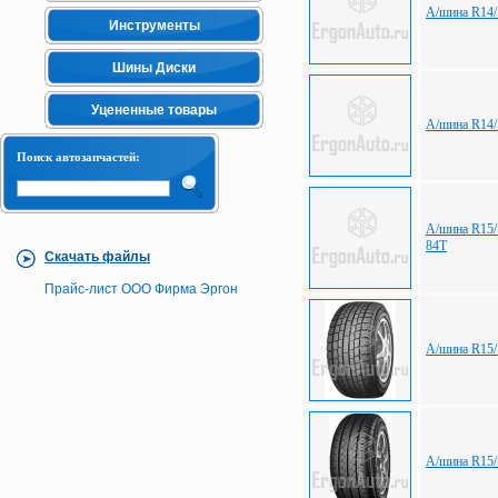
А/шина R14/
Инструменты
Шины Диски
Уцененные товары
А/шина R14/
Поиск автозапчастей:
А/шина R15/
84T
Скачать файлы
Прайс-лист ООО Фирма Эргон
А/шина R15/
А/шина R15/