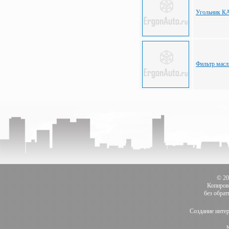
Угольник К
Фильтр мас
© 2
Копиров
без обра
Создание инте
м