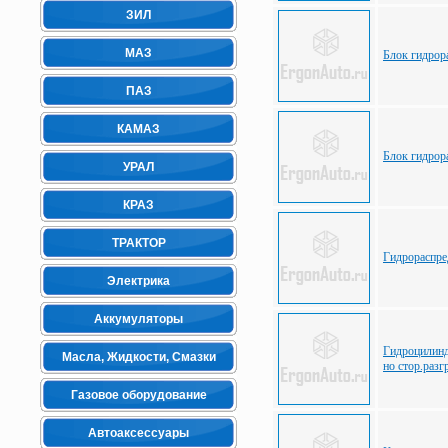
ЗИЛ
МАЗ
Блок гидро
ПАЗ
КАМАЗ
Блок гидро
УРАЛ
КРАЗ
ТРАКТОР
Гидрораспр
Электрика
Аккумуляторы
Гидроцилин
Масла, Жидкости, Смазки
но стор.раз
Газовое оборудование
Автоаксессуары