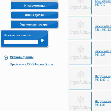
Кран управл
8607010
Инструменты
Шины Диски
Уцененные товары
Ось мех-ма 
5511-860112
Поиск автозапчастей:
Ось мех-ма
8601125
Скачать файлы
Прайс-лист ООО Фирма Эргон
Патрубок к
8604087-10
Патрубок кр
8604088