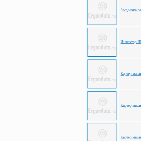
Звездочка р
Инжектор Шк
Картер масл
Картер масл
Картер масл