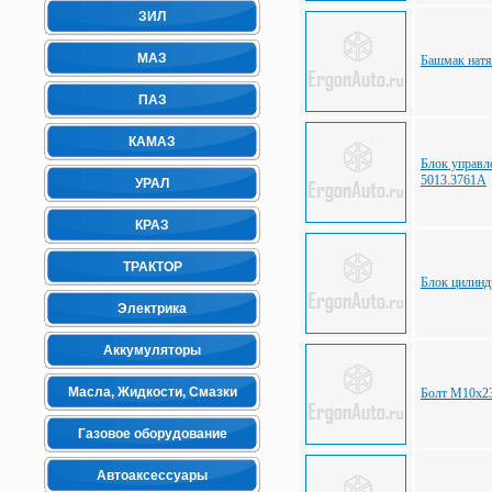
ЗИЛ
МАЗ
Башмак натя
ПАЗ
КАМАЗ
Блок управл
5013.3761А
УРАЛ
КРАЗ
ТРАКТОР
Блок цилинд
Электрика
Аккумуляторы
Масла, Жидкости, Смазки
Болт М10х23
Газовое оборудование
Автоаксессуары