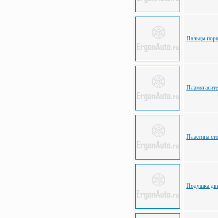
Пальцы пор
Пламягасите
Пластина ст
Подушка дви