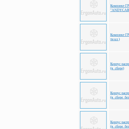
Комплект ГР
"ANDYCAR" 
Комплект Г
ти кл.)
Корпус расп
(в_сборе)
Корпус расп
(в_сборе_бе
Корпус расп
(в_сборе_бе