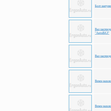
Болт шатунн
Вал распред
"АвтоВАЗ"
Вал распред
Венец махов
Венец махов