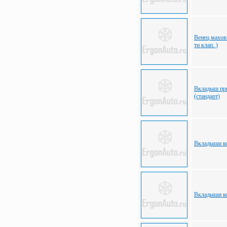
Венец махов
ти клап..)
Вкладыш при
(стандарт)
Вкладыши ко
Вкладыши ко