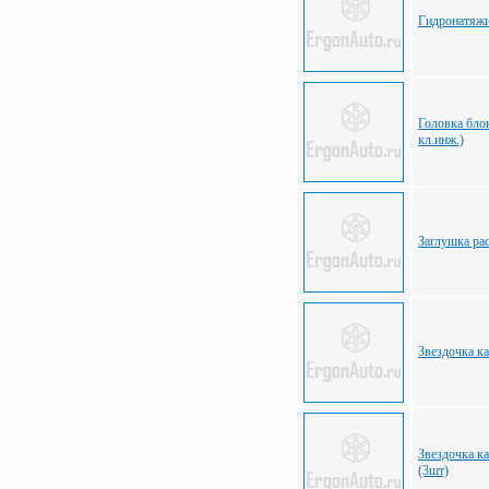
Гидронатяжи
Головка блок
кл.инж.)
Заглушка рас
Звездочка ка
Звездочка ка
(3шт)