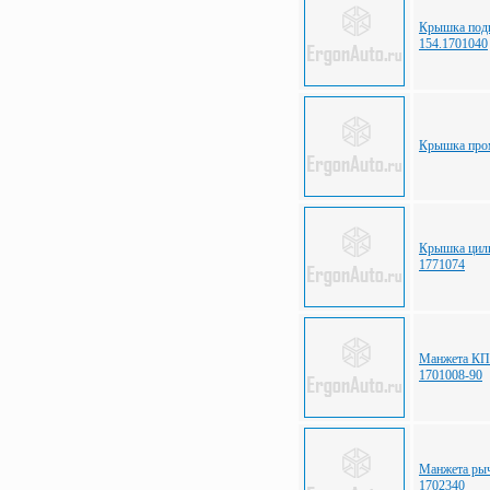
Крышка под
154.1701040
Крышка про
Крышка цили
1771074
Манжета КП
1701008-90
Манжета ры
1702340