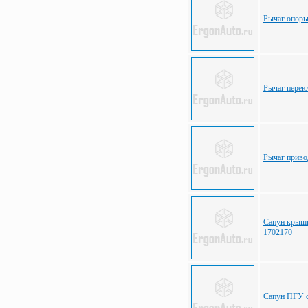
Рычаг опор
Рычаг пере
Рычаг прив
Сапун крышк
1702170
Сапун ПГУ 