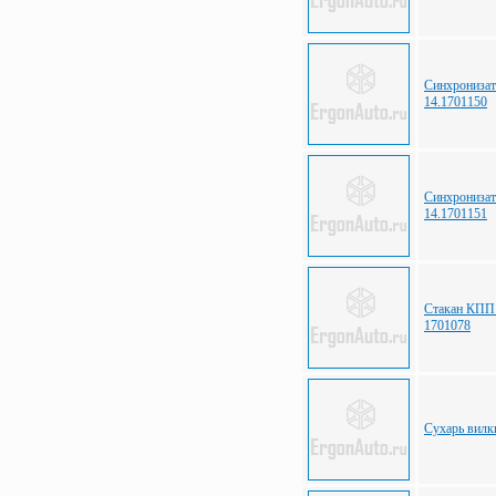
Синхронизат
14.1701150
Синхронизат
14.1701151
Стакан КПП
1701078
Сухарь вил