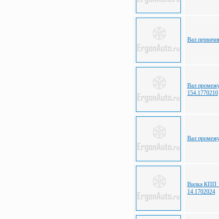
Вал первич
Вал промеж
154.1770210
Вал промеж
Вилка КПП 1
14.1702024