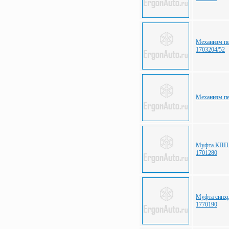
Механизм п
1703204/52
Механизм п
Муфта КПП 1
1701280
Муфта синхр
1770190