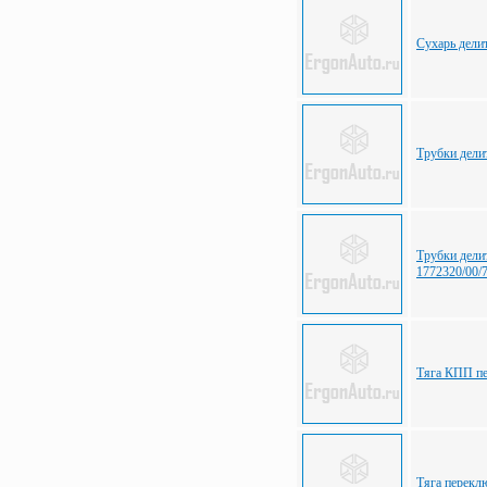
Сухарь дел
Трубки дели
Трубки дели
1772320/00/
Тяга КПП пе
Тяга перекл