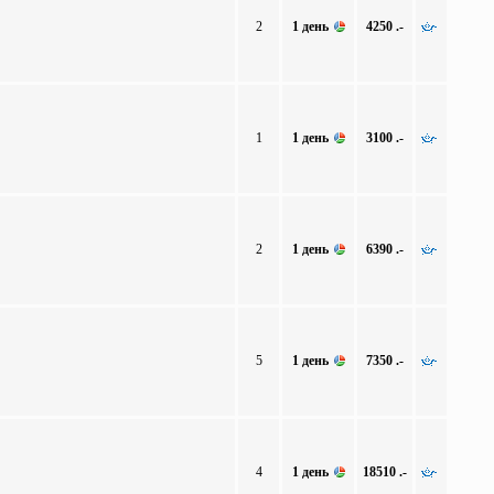
2
1 день
4250 .-
1
1 день
3100 .-
2
1 день
6390 .-
5
1 день
7350 .-
4
1 день
18510 .-