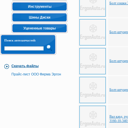
Болт сошки 
Инструменты
Шины Диски
Уцененные товары
Болт-штуцер
Поиск автозапчастей:
Болт-штуцер
Скачать файлы
Прайс-лист ООО Фирма Эргон
Болт-штуцер
Вал кард. р
3160-10-340