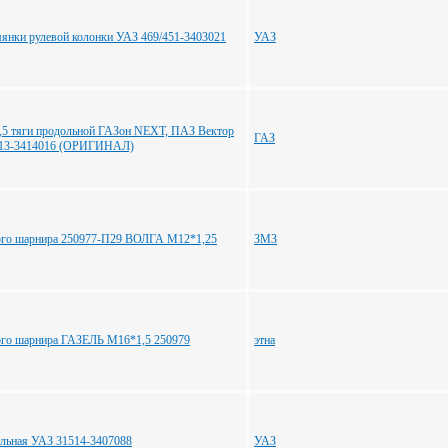
мянки рулевой колонки УАЗ 469/451-3403021
УАЗ
,5 тяги продольной ГАЗон NEXT, ПАЗ Вектор
ГАЗ
13-3414016 (ОРИГИНАЛ)
ого шарнира 250977-П29 ВОЛГА М12*1,25
ЗМЗ
ого шарнира ГАЗЕЛЬ М16*1,5 250979
этна
альная УАЗ 31514-3407088
УАЗ