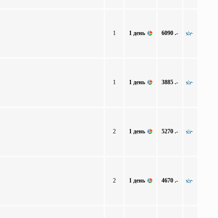
1
1 день
6090 .-
1
1 день
3885 .-
2
1 день
5270 .-
2
1 день
4670 .-