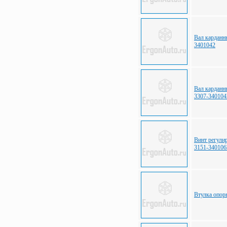
Вал карданн
3401042
Вал карданн
3307-34010
Винт регули
3151-340106
Втулка опор