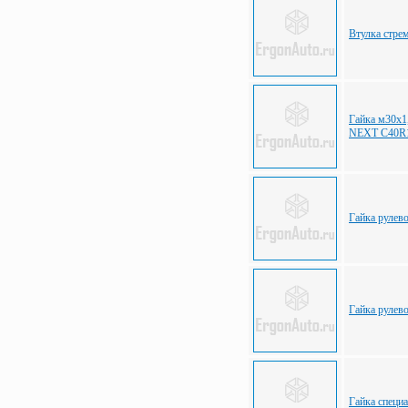
Втулка стре
Гайка м30х1
NEXT С40R
Гайка рулев
Гайка рулев
Гайка специ