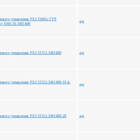
улевого управления УАЗ 31601с ГУР
адс
к) 3160-10-3401400
улевого управления УАЗ 31512-3401400
адс
улевого управления УАЗ 31512-3401400-10 d-
адс
улевого управления УАЗ 31512-3401400-20
адс