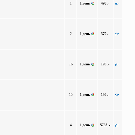
1
1 день
490 .-
2
1 день
370 .-
16
1 день
195 .-
15
1 день
195 .-
4
1 день
5735 .-