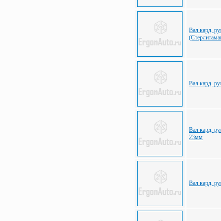
Вал кард. р
(Стерлитама
Вал кард. р
Вал кард. р
23мм
Вал кард. р