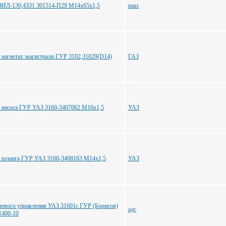
ЗИЛ-130,4331 301514-П29 М14х65х1,5
рааз
 нагнетат. магистрали ГУР 3102,31029(D14)
ГАЗ
 насоса ГУР УАЗ 3160-3407062 М16х1,5
УАЗ
 шланга ГУР УАЗ 3160-3408163 М14х1,5
УАЗ
улевого управления УАЗ 31601с ГУР (Борисов)
адс
1400-10