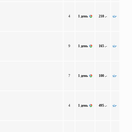
4
1 день
210 .-
9
1 день
165 .-
7
1 день
100 .-
4
1 день
495 .-