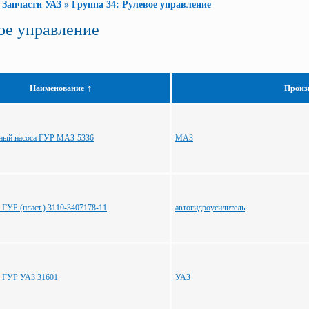
»
Запчасти УАЗ
»
Группа 34: Рулевое управление
ое управление
↑
Наименование
Произ
яный насоса ГУР МАЗ-5336
МАЗ
 ГУР (пласт.) 3110-3407178-11
автогидроусилитель
а ГУР УАЗ 31601
УАЗ