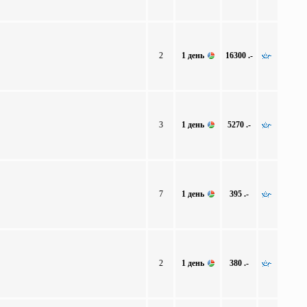
2
1 день
16300 .-
3
1 день
5270 .-
7
1 день
395 .-
2
1 день
380 .-