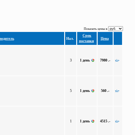
Показать цены в
Срок
водитель
Нал.
Цена
поставки
3
1 день
7980 .-
5
1 день
560 .-
1
1 день
4515 .-