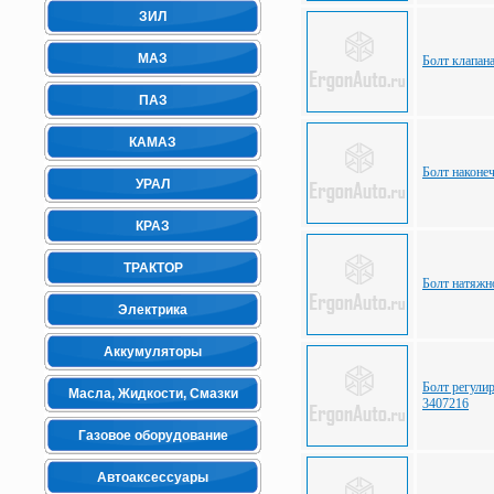
ЗИЛ
МАЗ
Болт клапан
ПАЗ
КАМАЗ
Болт наконе
УРАЛ
КРАЗ
ТРАКТОР
Болт натяжн
Электрика
Аккумуляторы
Болт регули
Масла, Жидкости, Смазки
3407216
Газовое оборудование
Автоаксессуары