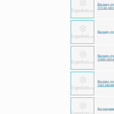
Вал кард. р
315140-3401
Вал кард. р
Вал кард. р
31608-34014
Вал кард. р
3163-340140
Вал карданн