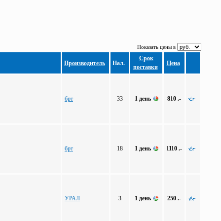
Показать цены в
Срок
Производитель
Нал.
Цена
поставки
брт
33
1 день
810 .-
брт
18
1 день
1110 .-
УРАЛ
3
1 день
250 .-