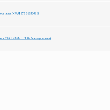
еса левая УРАЛ 375-3103009-Б
еса УРАЛ 4320-3103009 (универсальная)