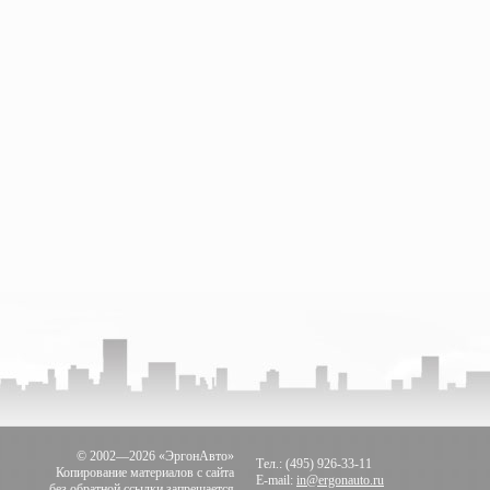
© 2002—2026 «ЭргонАвто»
Тел.: (495) 926-33-11
Копирование материалов с сайта
E-mail:
in@ergonauto.ru
без обратной ссылки запрещается