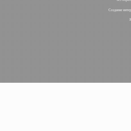
Создание инте
м